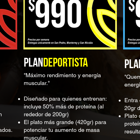
Plan
Plan
Deportista
Keto
PLAN
DEPORTISTA
PLA
"Máximo rendimiento y energía
"Quem
muscular."
energí
Diseñado para quienes entrenan:
Entra
incluye 50% más de proteína (al
20gr d
n
rededor de 200gr)
Plato 
El plato más grande (420gr) para
proteí
ados.
potenciar tu aumento de masa
result
muscular.